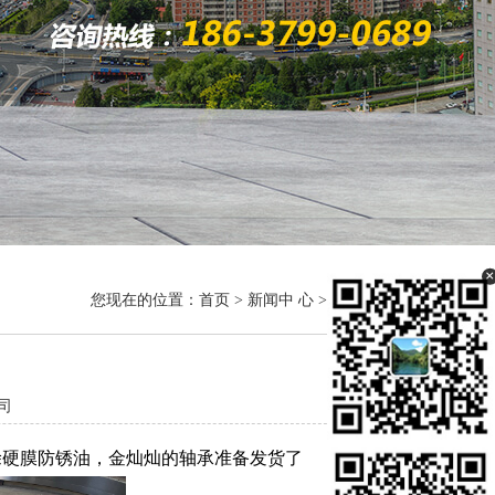
×
您现在的位置：
首页
>
新闻中 心
>
公司新闻
司
喷涂硬膜防锈油，金灿灿的轴承准备发货了