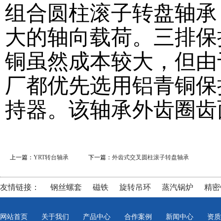
组合圆柱滚子转盘轴承
大的轴向载荷。三排保
铜虽然成本较大，但由
厂都优先选用铝青铜保
持器。该轴承外齿圈齿
上一篇：
YRT转台轴承
下一篇：
外齿式交叉圆柱滚子转盘轴承
友情链接：
钢丝螺套
磁铁
旋转吊环
蒸汽锅炉
精密
网站首页
关于我们
产品中心
合作案例
新闻中心
资质