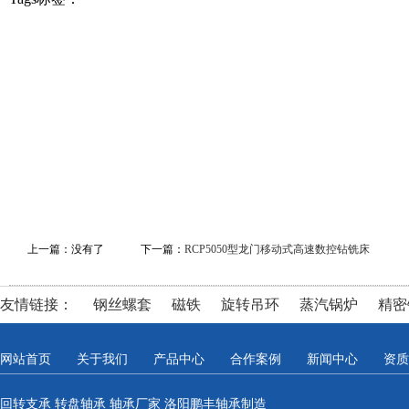
上一篇：没有了
下一篇：
RCP5050型龙门移动式高速数控钻铣床
友情链接：
钢丝螺套
磁铁
旋转吊环
蒸汽锅炉
精密
网站首页
关于我们
产品中心
合作案例
新闻中心
资质
回转支承 转盘轴承 轴承厂家 洛阳鹏丰轴承制造